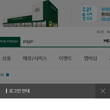
로그인
채
상품
매장/서비스
이벤트
멤버십
소리
로그인 안내