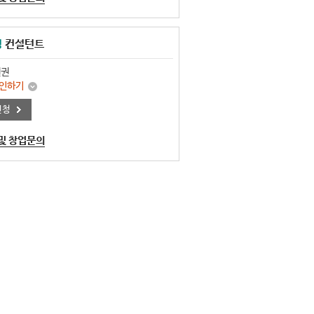
영
컨설턴트
원권
확인하기
신청
 및 창업문의