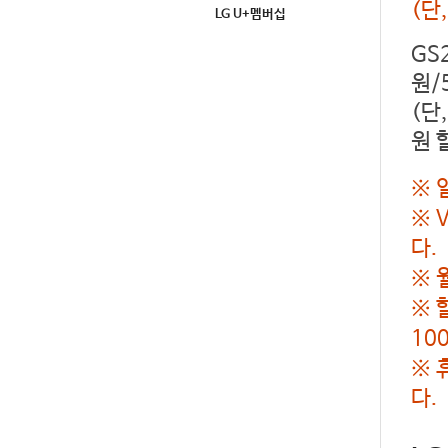
(단
LG U+멤버십
GS
원/
(단
원 
※ 
※ 
다.
※ 
※ 
10
※ 
다.