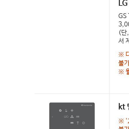
L
GS
3,
(단
서 
※ 
불가
※ 
k
※ 