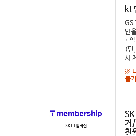
k
GS
인을
· 
(단
서 
※ 
불가
SK
거
SKT T멤버십
천