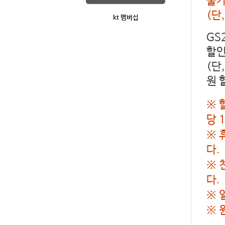
불가
(단
kt 멤버십
GS
할인
(단
원 
※ 
당 
※ 
다.
※ 
다.
※ 
※ 