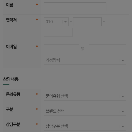
이름
*
연락처
*
-
-
이메일
*
@
상담내용
문의유형
*
구분
*
상담구분
*