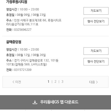
가정루원시티점
영업시간 :
10:00 ~ 23:00
지도보기
휴점일 :
08월 09일 / 08월 23일
주소 :
인천 서해구 봉오재3로 66, 루원시티프
라디움상가2동106,111호
전화 :
0325696227
갈매중앙점
영업시간 :
10:00 ~ 23:00
지도보기
휴점일 :
08월 12일 / 08월 26일
주소 :
경기 구리시 갈매중앙로 132, 101동
107호(갈매동 569, LH이스트힐)
전화 :
0315721209
1
|
2
|
3
우리동네GS 앱 다운로드